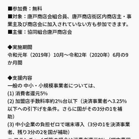
■参加費：無料
■対象：唐戸商店会組合員、唐戸商店街区内商店主・事
業主及び商店会に加入されていない方も参加できます。
■主催：協同組合唐戸商店会
◆実施期間
令和元年（2019年）10月～令和2年（2020年）6月の9
か月間
◆支援内容
一般の 中小・小規模事業者については、
(1) 消費者還元5％
(2) 加盟店手数料率約2％台以下（決済事業者へ3.25％
以下への引下げを条件。さらに国がその3分の1を補
助）
(3) 中小企業の負担ゼロで端末導入（3分の1を決済事業
者、残り3分の2を国が補助）