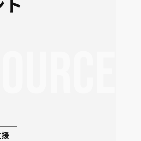
ント
source
支援