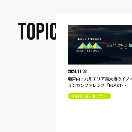
TOPICS
九州エリア最大級のイノベーシ
ァレンス「BLAST
CHI 大分」にスポンサーシップ
ト・セミナー