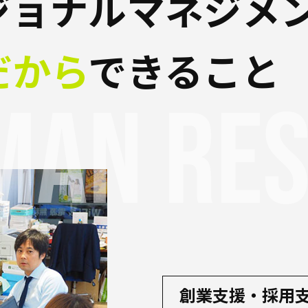
ジョナルマネジメ
だから
できること
man re
創業支援・採用