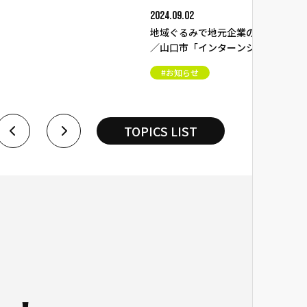
【晋作の湯】長期休業のお知らせ
#お知らせ
で地元企業の採用活動を支援
インターンシップ強化支援プ
」が始動！
TOPICS LIST