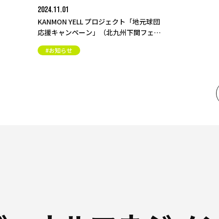
2024.09.02
元球団
地域ぐるみ
フェニ
／山口市「
ロジェクト
#お知らせ